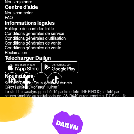
Nous rejoindre
Centre d’aide
Nous contacter
FAQ
Informations légales
Politique de  confidentialité
Conditions générales de service
Conditions générales d’utilisation
Conditions générales de vente
Conditions générales de vente
Réclamation
Télécharger Dailyn
Nous suivre
© 2025 Dailyn. Tous droits réservés.
Crédits photos : 
Monsieur Human
Le site 
https://dailyn.app
 est édité par la société THE RING.IO, société par 
actions simplifiée au capital social de 138 104,40 euros, inscrite au R.C.S. de Lille 
Métropole sous le numéro 840 129 258 et dont le siège social est situé 59 rue 
Nationale 59000 Lille et représentée par Antoine TISON, CEO et directeur de 
publication.
Numéro de TVA intracommunautaire : FR 23840129258 
Contact :  
hello@dailyn.app 
Le site est hébergé par la société Amazon Web Services Inc. 410 Terry Avenue 
North, Seattle, WA 98109-5210, USA.