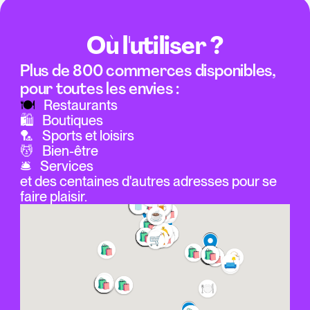
Où l'utiliser ?
Plus de 800 commerces disponibles, 
pour toutes les envies :
🍽️   
Restaurants
🛍️   Boutiques
🏸   Sports et loisirs
💆   Bien-être
🛎️   Services
et des centaines d'autres adresses pour se 
faire plaisir. 