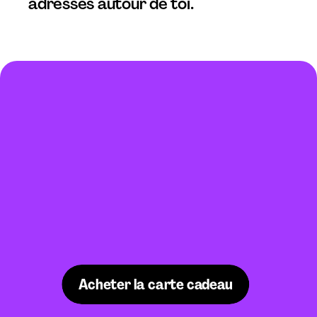
adresses autour de toi.
PRÊT
À
OFFRIR
LE
MEILLEUR
DU
LOCAL
?
Acheter la carte cadeau