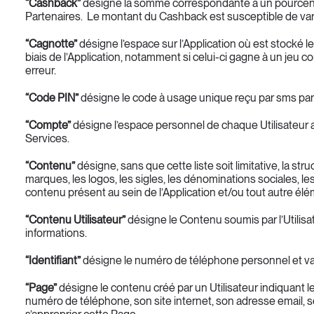
“Cashback”
 désigne la somme correspondante à un pourcentage
Partenaires.  Le montant du Cashback est susceptible de varier
“Cagnotte”
 désigne l’espace sur l’Application où est stocké le
biais de l’Application, notamment si celui-ci gagne à un jeu co
erreur.
“Code PIN”
 désigne le code à usage unique reçu par sms par l
“Compte”
 désigne l’espace personnel de chaque Utilisateur a
Services.
“Contenu”
 désigne, sans que cette liste soit limitative, la str
marques, les logos, les sigles, les dénominations sociales, l
contenu présent au sein de l’Application et/ou tout autre él
“Contenu Utilisateur”
 désigne le Contenu soumis par l’Utilisat
informations.
“Identifiant”
 désigne le numéro de téléphone personnel et valid
“Page”
 désigne le contenu créé par un Utilisateur indiquant
numéro de téléphone, son site internet, son adresse email, s