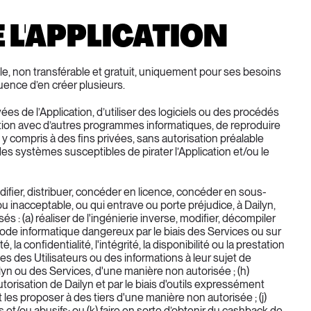
E L'APPLICATION
ible, non transférable et gratuit, uniquement pour ses besoins 
quence d’en créer plusieurs.
ées de l’Application, d’utiliser des logiciels ou des procédés 
ication avec d’autres programmes informatiques, de reproduire 
 y compris à des fins privées, sans autorisation préalable 
es systèmes susceptibles de pirater l’Application et/ou le 
difier, distribuer, concéder en licence, concéder en sous-
 inacceptable, ou qui entrave ou porte préjudice, à Dailyn, 
: (a) réaliser de l'ingénierie inverse, modifier, décompiler 
code informatique dangereux par le biais des Services ou sur 
a confidentialité, l'intégrité, la disponibilité ou la prestation 
s des Utilisateurs ou des informations à leur sujet de 
yn ou des Services, d'une manière non autorisée ; (h) 
utorisation de Dailyn et par le biais d'outils expressément 
les proposer à des tiers d'une manière non autorisée ; (j) 
t/ou abusifs; ou (k) faire en sorte d’obtenir du cashback de 