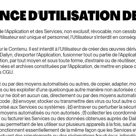
CENCE D'UTILISATION D
 de l’Application et des Services, non exclusif, révocable, non cess
Utilisateur est unique et personnel, l’Utilisateur s’interdit en consé
le Contenu. Il est interdit à l’Utilisateur de créer des œuvres dériv
Dailyn, d’exporter l’Application, fusionner tout ou partie de l’Appl
on, par tout moyen et sous toute forme, d’extraire ou de réutiliser,
ées et archives constituées par l'Application, de mettre en place d
es CGU.
nt ou par des moyens automatisés ou autres, de copier, adapter, mo
s ou les exploiter d'une quelconque autre manière non autorisée ou
eur ne doit en aucun cas, directement ou par des moyens automatisés 
code ; (b) envoyer, stocker ou transmettre des virus ou tout autre 
isé aux Services ou systèmes ; (d) entraver ou perturber la sécurité, l
 moyens automatisés ou non autorisés ; (f) collecter les coordonnée
er ou facturer les Services ou des données obtenues auprès de Dail
u permettant de les utiliser sur plusieurs appareils à la fois, sauf a
ui fonctionnent essentiellement de la même façon que les Services et 
ctuant des signalements ou des réclamations frauduleux, infondés e