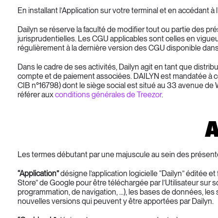
En installant l’Application sur votre terminal et en accédant à
Dailyn se réserve la faculté de modifier tout ou partie des p
jurisprudentielles. Les CGU applicables sont celles en vigueur à 
régulièrement à la dernière version des CGU disponible dans l’
Dans le cadre de ses activités, Dailyn agit en tant que distr
compte et de paiement associées. DAILYN est mandatée à ce 
CIB n°16798) dont le siège social est situé au 33 avenue de W
référer aux 
conditions générales de Treezor
.
A
Les termes débutant par une majuscule au sein des présentes CG
“Application”
 désigne l’application logicielle “Dailyn” éditée 
Store” de Google pour être téléchargée par l’Utilisateur sur 
programmation, de navigation, ...), les bases de données, les
nouvelles versions qui peuvent y être apportées par Dailyn.