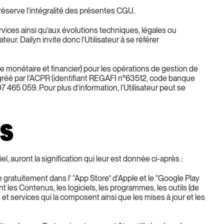
i réserve l’intégralité des présentes CGU.
vices ainsi qu’aux évolutions techniques, légales ou 
eur. Dailyn invite donc l’Utilisateur à se référer 
e monétaire et financier) pour les opérations de gestion de 
réé par l’ACPR (identifiant REGAFI n°63512, code banque 
465 059. Pour plus d’information, l’Utilisateur peut se 
NS
, auront la signification qui leur est donnée ci-après :
e gratuitement dans l' “App Store” d’Apple et le “Google Play 
les Contenus, les logiciels, les programmes, les outils (de 
t services qui la composent ainsi que les mises à jour et les 