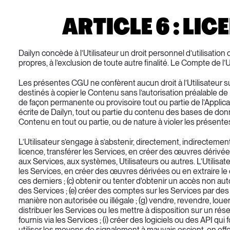
ARTICLE 6 : LI
Dailyn concède à l’Utilisateur un droit personnel d’utilisation
propres, à l’exclusion de toute autre finalité. Le Compte de l’
Les présentes CGU ne confèrent aucun droit à l’Utilisateur sur 
destinés à copier le Contenu sans l’autorisation préalable de 
de façon permanente ou provisoire tout ou partie de l’Applicati
écrite de Dailyn, tout ou partie du contenu des bases de donn
Contenu en tout ou partie, ou de nature à violer les présent
L’Utilisateur s’engage à s’abstenir, directement, indirecteme
licence, transférer les Services, en créer des œuvres dérivée
aux Services, aux systèmes, Utilisateurs ou autres. L’Utilisat
les Services, en créer des œuvres dérivées ou en extraire le 
ces derniers ; (c) obtenir ou tenter d'obtenir un accès non autor
des Services ; (e) créer des comptes sur les Services par des
manière non autorisée ou illégale ; (g) vendre, revendre, lou
distribuer les Services ou les mettre à disposition sur un résea
fournis via les Services ; (i) créer des logiciels ou des API q
utiliser les moyens de signalement à mauvais escient, en effe