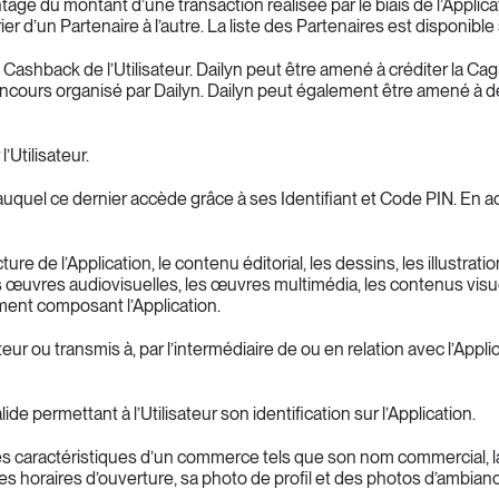
 du montant d’une transaction réalisée par le biais de l’Applicat
 d’un Partenaire à l’autre. La liste des Partenaires est disponible s
 Cashback de l’Utilisateur. Dailyn peut être amené à créditer la Cagno
ncours organisé par Dailyn. Dailyn peut également être amené à débit
’Utilisateur.
uquel ce dernier accède grâce à ses Identifiant et Code PIN. En act
ucture de l’Application, le contenu éditorial, les dessins, les illustra
es œuvres audiovisuelles, les œuvres multimédia, les contenus visue
ément composant l’Application.
eur ou transmis à, par l’intermédiaire de ou en relation avec l’Appli
e permettant à l’Utilisateur son identification sur l’Application.
 les caractéristiques d’un commerce tels que son nom commercial, l
es horaires d’ouverture, sa photo de profil et des photos d’ambian