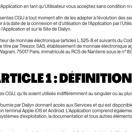
 l’Application en tant qu’Utilisateur vous acceptez sans condition n
résentes CGU à tout moment afin de les adapter à l’évolution des ser
la date de la connexion et d’utilisation de l’Application par l’Utilisat
Application et sur le Site de Dailyn.
ibuteur de monnaie électronique (articles L.525-8 et suivants du Cod
titre par Treezor, SAS, établissement de monnaie électronique ag
agram, 75017 Paris, immatriculé au RCS de Nanterre sous le n° 807 
RTICLE 1 : DÉFINITIO
U, qu’ils soient utilisés indifféremment au singulier ou au pluriel
et fournie par Dailyn donnant accès aux Services et qui est disponibl
son terminal Apple iOS et Android. L’Application comprend également 
 systèmes d’exploitation, la documentation et tous autres éléments e