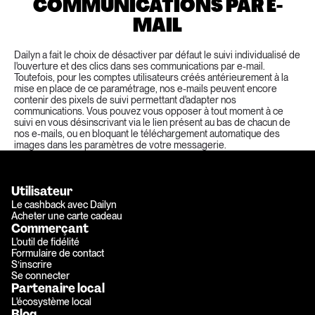
COMMUNICATIONS PAR E-
MAIL
Dailyn a fait le choix de désactiver par défaut le suivi individualisé de 
l'ouverture et des clics dans ses communications par e-mail. 
Toutefois, pour les comptes utilisateurs créés antérieurement à la 
mise en place de ce paramétrage, nos e-mails peuvent encore 
contenir des pixels de suivi permettant d'adapter nos 
communications. Vous pouvez vous opposer à tout moment à ce 
suivi en vous désinscrivant via le lien présent au bas de chacun de 
nos e-mails, ou en bloquant le téléchargement automatique des 
images dans les paramètres de votre messagerie.
Utilisateur
Le cashback avec Dailyn
Acheter une carte cadeau
Commerçant
L'outil de fidélité
Formulaire de contact
S’inscrire
Se connecter
Partenaire local
L'écosystème local
Blog