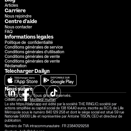
Articles
Carrière
Nous rejoindre
Centre d’aide
Nous contacter
FAQ
Informations légales
Politique de  confidentialité
Conditions générales de service
Conditions générales d’utilisation
Conditions générales de vente
Conditions générales de vente
Réclamation
Télécharger Dailyn
Nous suivre
© 2025 Dailyn. Tous droits réservés.
Crédits photos : 
Monsieur Human
Le site 
https://dailyn.app
 est édité par la société THE RING.IO, société par 
actions simplifiée au capital social de 138 104,40 euros, inscrite au R.C.S. de Lille 
Métropole sous le numéro 840 129 258 et dont le siège social est situé 59 rue 
Nationale 59000 Lille et représentée par Antoine TISON, CEO et directeur de 
publication.
Numéro de TVA intracommunautaire : FR 23840129258 