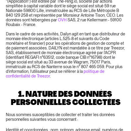
“l’Application”) est éditée par The-Ring.io, société par actions 
simplifiée à capital variable dont le siège social est situé 59 rue 
Nationale 59800 Lille, immatriculée au RCS de Lille Métropole B 
840 129 258 et représentée par Monsieur Antoine Tison, CEO. Les 
données sont hébergées par 
OVH
 SAS, 2 rue Kellermann - 59100 
Roubaix - France.
Dans le cadre de ses activités, Dailyn agit en tant que distributeur de 
monnaie électronique (articles L.525-8 et suivants du Code 
monétaire et financier) pour les opérations de gestion de compte et 
de paiement associées. DAILYN est mandatée à ce titre par Treezor, 
SAS, établissement de monnaie électronique agréé par l’ACPR 
(identifiant REGAFI n°63512, code banque CIB n°16798) dont le 
siège social est situé au 33 avenue de Wagram, 75017 Paris, 
immatriculé au RCS de Nanterre sous le n° 807 465 059. Pour plus 
d’information, l’utilisateur peut se référer à la 
politique de 
confidentialité de Treezor
.
1. NATURE DES DONNÉES 
PERSONNELLES COLLECTÉES
Nous sommes susceptibles de collecter et traiter les données 
personnelles suivantes vous concernant :
Identité et coordonnées : nom, prénom, adresse email, numéros de 