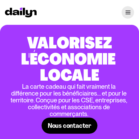
VALORISEZ
L'ÉCONOMIE 
LOCALE
La carte cadeau qui fait vraiment la 
différence pour les bénéficiaires… et pour le 
territoire. Conçue pour les CSE, entreprises, 
collectivités et associations de 
commerçants. 
Nous contacter