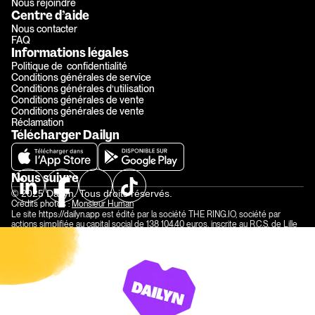
Nous rejoindre
Centre d’aide
Nous contacter
FAQ
Informations légales
Politique de  confidentialité
Conditions générales de service
Conditions générales d’utilisation
Conditions générales de vente
Conditions générales de vente
Réclamation
Télécharger Dailyn
Nous suivre
© 2025 Dailyn. Tous droits réservés.
Crédits photos : 
Monsieur Human
Le site 
https://dailyn.app
 est édité par la société THE RING.IO, société par 
actions simplifiée au capital social de 138 104,40 euros, inscrite au R.C.S. de Lille 
Métropole sous le numéro 840 129 258 et dont le siège social est situé 59 rue 
Nationale 59000 Lille et représentée par Antoine TISON, CEO et directeur de 
publication.
Numéro de TVA intracommunautaire : FR 23840129258 
Contact :  
hello@dailyn.app 
Le site est hébergé par la société Amazon Web Services Inc. 410 Terry Avenue 
North, Seattle, WA 98109-5210, USA.