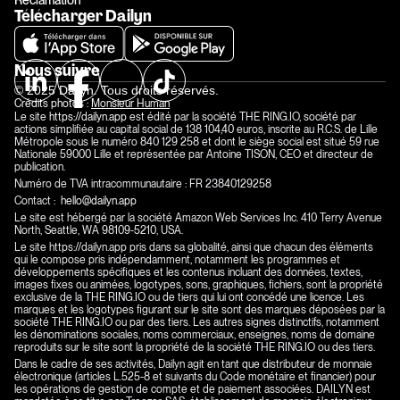
Réclamation
Télécharger Dailyn
Nous suivre
© 2025 Dailyn. Tous droits réservés.
Crédits photos : 
Monsieur Human
Le site 
https://dailyn.app
 est édité par la société THE RING.IO, société par 
actions simplifiée au capital social de 138 104,40 euros, inscrite au R.C.S. de Lille 
Métropole sous le numéro 840 129 258 et dont le siège social est situé 59 rue 
Nationale 59000 Lille et représentée par Antoine TISON, CEO et directeur de 
publication.
Numéro de TVA intracommunautaire : FR 23840129258 
Contact :  
hello@dailyn.app 
Le site est hébergé par la société Amazon Web Services Inc. 410 Terry Avenue 
North, Seattle, WA 98109-5210, USA.
Le site 
https://dailyn.app
 pris dans sa globalité, ainsi que chacun des éléments 
qui le compose pris indépendamment, notamment les programmes et 
développements spécifiques et les contenus incluant des données, textes, 
images fixes ou animées, logotypes, sons, graphiques, fichiers, sont la propriété 
exclusive de la THE RING.IO ou de tiers qui lui ont concédé une licence. Les 
marques et les logotypes figurant sur le site sont des marques déposées par la 
société THE RING.IO ou par des tiers. Les autres signes distinctifs, notamment 
les dénominations sociales, noms commerciaux, enseignes, noms de domaine 
reproduits sur le site sont la propriété de la société THE RING.IO ou des tiers.
Dans le cadre de ses activités, Dailyn agit en tant que distributeur de monnaie 
électronique (articles L.525-8 et suivants du Code monétaire et financier) pour 
les opérations de gestion de compte et de paiement associées. DAILYN est 